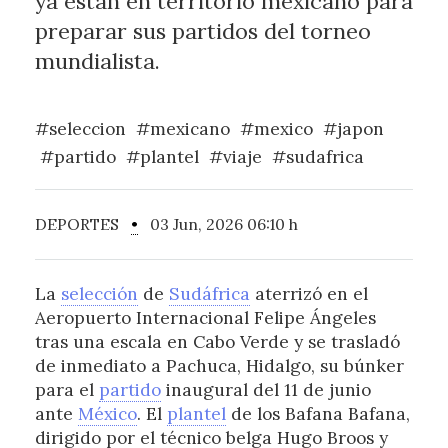
ya están en territorio mexicano para
preparar sus partidos del torneo
mundialista.
#seleccion
#mexicano
#mexico
#japon
#partido
#plantel
#viaje
#sudafrica
DEPORTES
•
03 Jun, 2026 06:10 h
La
selección
de
Sudáfrica
aterrizó en el
Aeropuerto Internacional Felipe Ángeles
tras una escala en Cabo Verde y se trasladó
de inmediato a Pachuca, Hidalgo, su búnker
para el
partido
inaugural del 11 de junio
ante
México
. El
plantel
de los Bafana Bafana,
dirigido por el técnico belga Hugo Broos y