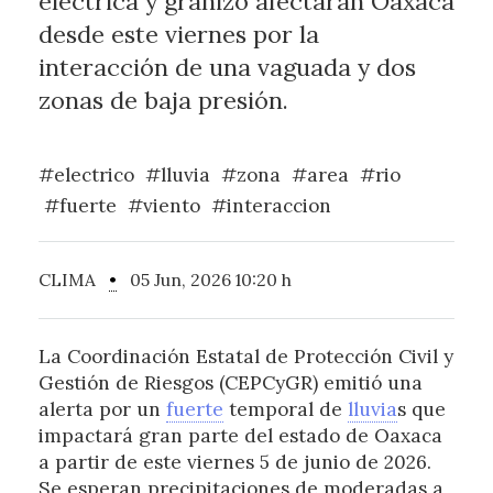
eléctrica y granizo afectarán Oaxaca
desde este viernes por la
interacción de una vaguada y dos
zonas de baja presión.
#electrico
#lluvia
#zona
#area
#rio
#fuerte
#viento
#interaccion
CLIMA
•
05 Jun, 2026 10:20 h
La Coordinación Estatal de Protección Civil y
Gestión de Riesgos (CEPCyGR) emitió una
alerta por un
fuerte
temporal de
lluvia
s que
impactará gran parte del estado de Oaxaca
a partir de este viernes 5 de junio de 2026.
Se esperan precipitaciones de moderadas a