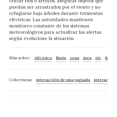
cruzar ríos o arroyos, asegurar objetos que
puedan ser arrastrados por el viento y no
refugiarse bajo árboles durante tormentas
eléctricas. Las autoridades mantienen
monitoreo constante de los sistemas
meteorológicos para actualizar las alertas
según evolucione la situación.
Más sobre:
eléctrico
lluvia
zona
área
río
fuert
Coberturas:
interacción de una vaguada
interacción