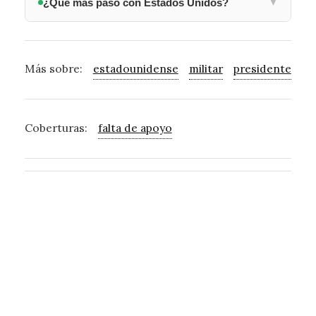
¿Qué más pasó con Estados Unidos?
▼
Más sobre:
estadounidense
militar
presidente
mi
Coberturas:
falta de apoyo