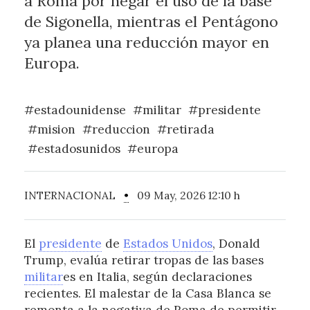
a Roma por negar el uso de la base
de Sigonella, mientras el Pentágono
ya planea una reducción mayor en
Europa.
#estadounidense
#militar
#presidente
#mision
#reduccion
#retirada
#estadosunidos
#europa
INTERNACIONAL
•
09 May, 2026 12:10 h
El
presidente
de
Estados Unidos
, Donald
Trump, evalúa retirar tropas de las bases
militar
es en Italia, según declaraciones
recientes. El malestar de la Casa Blanca se