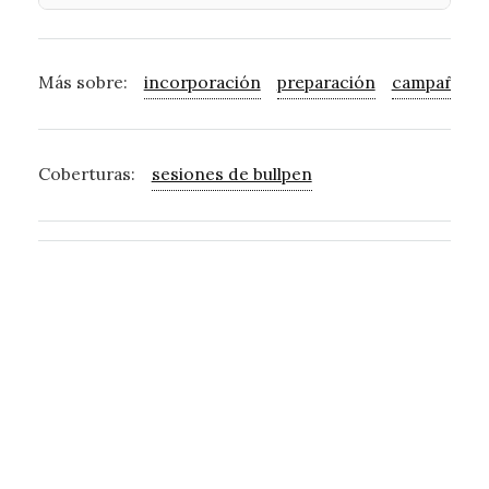
Más sobre:
incorporación
preparación
campaña
a
Coberturas:
sesiones de bullpen