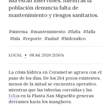
isla están inservibles, mientras la
población denuncia falta de
mantenimiento y riesgos sanitarios.
#sistema
#mantenimiento
#falta
#falla
#isla
#reporte
#salud
#hidraulico
LOCAL
•
08 Jul, 2026 21:50 h
La crisis hídrica en Cozumel se agrava con el
paso de los días. De los 284 pozos existentes,
menos de la mitad se encuentra operativo,
mientras que las tuberías corroídas y las
falla
s en la Planta San Miguelito generan
derrames hacia los manglares.