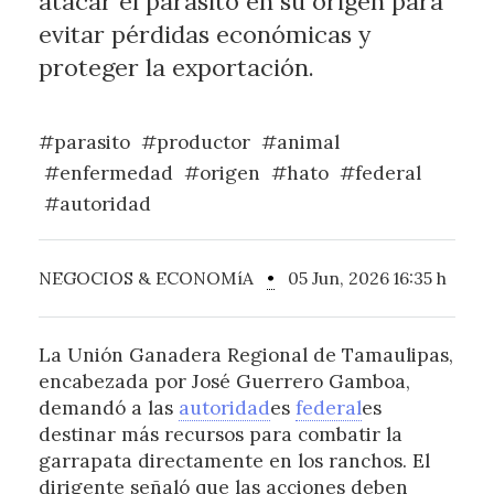
atacar el parásito en su origen para
evitar pérdidas económicas y
proteger la exportación.
#parasito
#productor
#animal
#enfermedad
#origen
#hato
#federal
#autoridad
NEGOCIOS & ECONOMíA
•
05 Jun, 2026 16:35 h
La Unión Ganadera Regional de Tamaulipas,
encabezada por José Guerrero Gamboa,
demandó a las
autoridad
es
federal
es
destinar más recursos para combatir la
garrapata directamente en los ranchos. El
dirigente señaló que las acciones deben