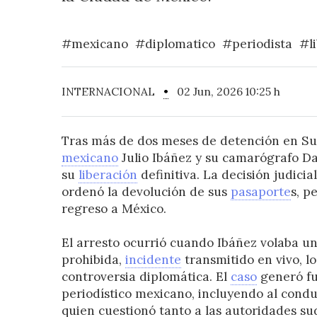
#mexicano
#diplomatico
#periodista
#l
INTERNACIONAL
•
02 Jun, 2026 10:25 h
Tras más de dos meses de detención en Sud
mexicano
Julio Ibáñez y su camarógrafo Da
su
liberación
definitiva. La decisión judicial
ordenó la devolución de sus
pasaporte
s, p
regreso a México.
El arresto ocurrió cuando Ibáñez volaba u
prohibida,
incidente
transmitido en vivo, l
controversia diplomática. El
caso
generó fu
periodístico mexicano, incluyendo al condu
quien cuestionó tanto a las autoridades su