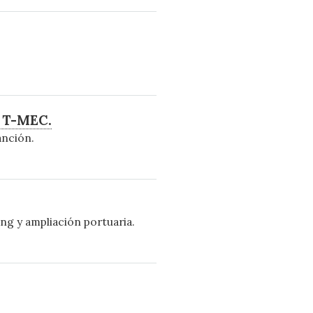
l T-MEC.
anción.
g y ampliación portuaria.