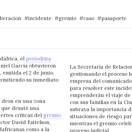
iberacion
#incidente
#gremio
#caso
#pasaporte
áfrica, el
periodista
niel García obtuvieron
La Secretaría de Relacio
, emitida el 2 de junio,
gestionando el proceso le
ermitiendo su inmediato
empresa del comunicador
para resolver este incide
emprenderán el viaje de
n dron en una zona
con sus familias en la Ci
o que desató una
subraya la importancia d
ertes críticas del
gremio
situaciones de riesgo par
ctor David Faitelson,
mientras el gremio celeb
dafricanas como a la
proceso judicial.