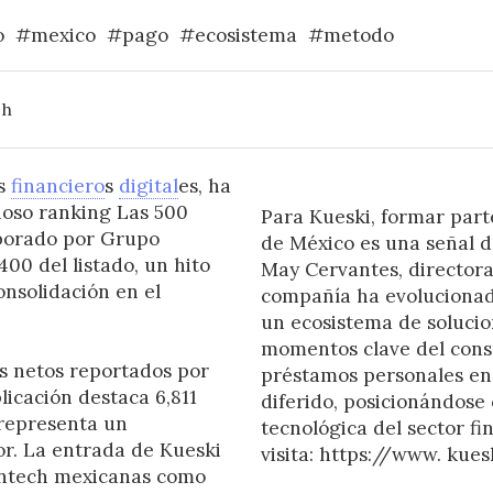
o
#mexico
#pago
#ecosistema
#metodo
 h
os
financiero
s
digital
es, ha
gioso ranking Las 500
Para Kueski, formar par
aborado por Grupo
de México es una señal de
00 del listado, un hito
May Cervantes, directora
onsolidación en el
compañía ha evolucionado
un ecosistema de solucio
momentos clave del cons
os netos reportados por
préstamos personales en
licación destaca 6,811
diferido, posicionándose
 representa un
tecnológica del sector f
or. La entrada de Kueski
visita: https://www. kue
fintech mexicanas como