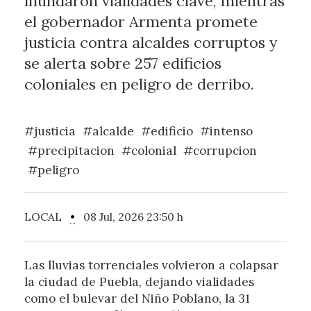
inundaron vialidades clave, mientras
el gobernador Armenta promete
justicia contra alcaldes corruptos y
se alerta sobre 257 edificios
coloniales en peligro de derribo.
#justicia
#alcalde
#edificio
#intenso
#precipitacion
#colonial
#corrupcion
#peligro
LOCAL
•
08 Jul, 2026 23:50 h
Las lluvias torrenciales volvieron a colapsar
la ciudad de Puebla, dejando vialidades
como el bulevar del Niño Poblano, la 31