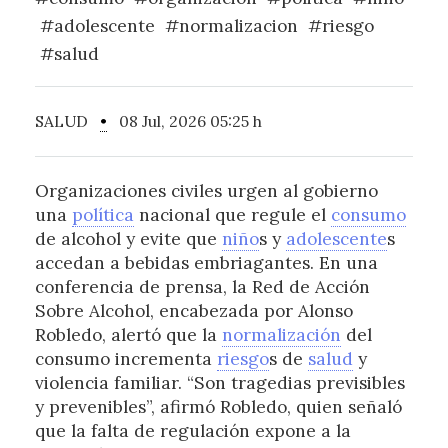
#adolescente
#normalizacion
#riesgo
#salud
SALUD
•
08 Jul, 2026 05:25 h
Organizaciones civiles urgen al gobierno
una
política
nacional que regule el
consumo
de alcohol y evite que
niño
s y
adolescente
s
accedan a bebidas embriagantes. En una
conferencia de prensa, la Red de Acción
Sobre Alcohol, encabezada por Alonso
Robledo, alertó que la
normalización
del
consumo incrementa
riesgo
s de
salud
y
violencia familiar. “Son tragedias previsibles
y prevenibles”, afirmó Robledo, quien señaló
que la falta de regulación expone a la