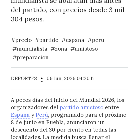
mundialista se abaratan días antes
del partido, con precios desde 3 mil
304 pesos.
#precio
#partido
#espana
#peru
#mundialista
#zona
#amistoso
#preparacion
DEPORTES
•
06 Jun, 2026 04:20 h
A pocos días del inicio del Mundial 2026, los
organizadores del
partido
amistoso
entre
España
y
Perú
, programado para el próximo
8 de junio en Puebla, anunciaron un
descuento del 30 por ciento en todas las
localidades. La medida busca llenar el