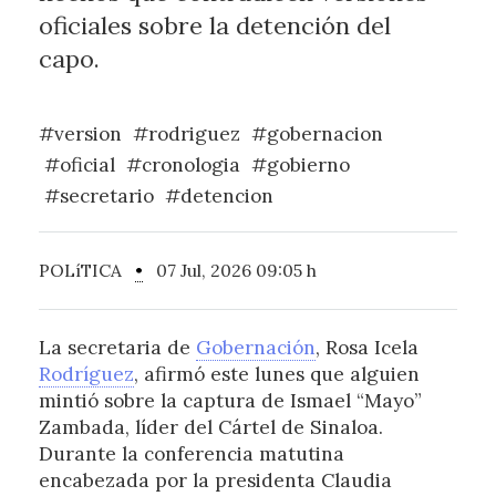
oficiales sobre la detención del
capo.
#version
#rodriguez
#gobernacion
#oficial
#cronologia
#gobierno
#secretario
#detencion
POLíTICA
•
07 Jul, 2026 09:05 h
La secretaria de
Gobernación
, Rosa Icela
Rodríguez
, afirmó este lunes que alguien
mintió sobre la captura de Ismael “Mayo”
Zambada, líder del Cártel de Sinaloa.
Durante la conferencia matutina
encabezada por la presidenta Claudia