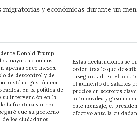
s migratorias y económicas durante un mens
esidente Donald Trump
 los mayores cambios
Estas declaraciones se e
 en apenas once meses.
orden tras lo que descri
olo de descontrol y de
inseguridad. En el ámbi
ontrastó su gestión con
el aumento de salarios po
 radical en la política de
precios en sectores clave
 su intervención en la
automóviles y gasolina co
do la frontera sur con
este mensaje, el preside
seguró que su gobierno
efectivo ante la ciudadan
d de los ciudadanos