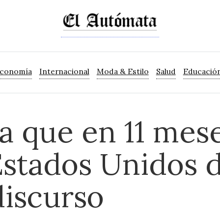
Economía
Internacional
Moda & Estilo
Salud
Educació
a que en 11 mes
stados Unidos d
discurso