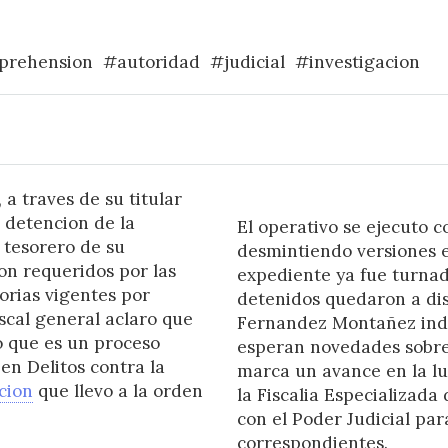
prehension
#autoridad
#judicial
#investigacion
 a traves de su titular
 detencion de la
El operativo se ejecuto 
 tesorero de su
desmintiendo versiones ex
on requeridos por las
expediente ya fue turnad
orias vigentes por
detenidos quedaron a disp
iscal general aclaro que
Fernandez Montañez indi
o que es un proceso
esperan novedades sobre 
 en Delitos contra la
marca un avance en la lu
cion
que llevo a la orden
la Fiscalia Especializad
con el Poder Judicial pa
correspondientes.