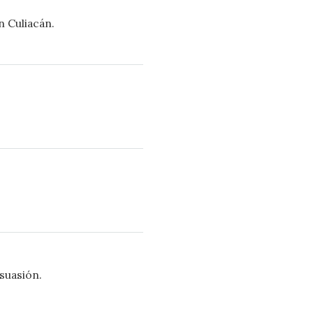
n Culiacán.
suasión.