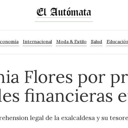
Economía
Internacional
Moda & Estilo
Salud
Educació
ia Flores por p
des financieras
rehension legal de la exalcaldesa y su tesor