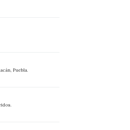
uacán, Puebla.
ridos.