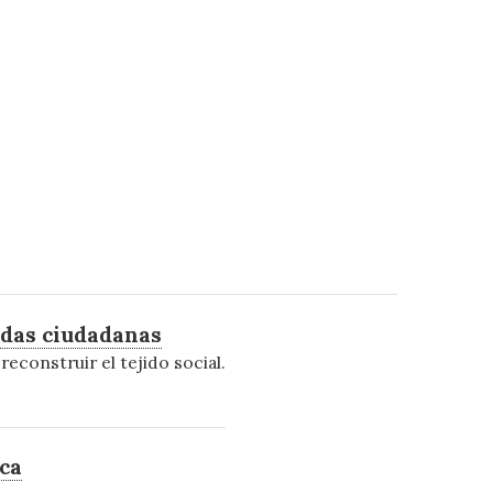
ndas ciudadanas
econstruir el tejido social.
aca