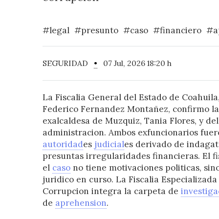
#legal
#presunto
#caso
#financiero
#a
SEGURIDAD
•
07 Jul, 2026 18:20 h
La Fiscalia General del Estado de Coahuila,
Federico Fernandez Montañez, confirmo la
exalcaldesa de Muzquiz, Tania Flores, y del
administracion. Ambos exfuncionarios fuer
autoridad
es
judicial
es derivado de indagat
presuntas irregularidades financieras. El f
el
caso
no tiene motivaciones politicas, sin
juridico en curso. La Fiscalia Especializada
Corrupcion integra la carpeta de
investiga
de
aprehension
.