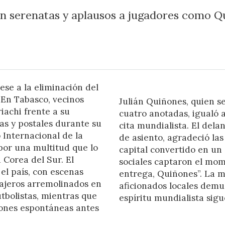
n serenatas y aplausos a jugadores como Qu
ese a la eliminación del
 En Tabasco, vecinos
Julián Quiñones, quien s
iachi frente a su
cuatro anotadas, igualó 
as y postales durante su
cita mundialista. El del
 Internacional de la
de asiento, agradeció las
por una multitud que lo
capital convertido en un 
a Corea del Sur. El
sociales captaron el mom
el país, con escenas
entrega, Quiñones”. La me
asajeros arremolinados en
aficionados locales demue
tbolistas, mientras que
espíritu mundialista sigu
iones espontáneas antes