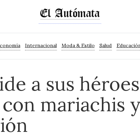
Economía
Internacional
Moda & Estilo
Salud
Educació
de a sus héroes
 con mariachis 
ción