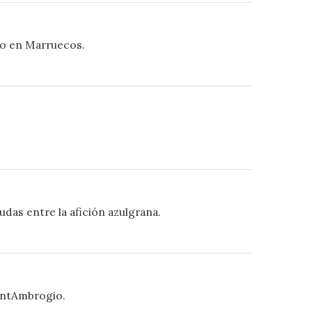
lio en Marruecos.
das entre la afición azulgrana.
SantAmbrogio.