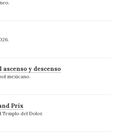
rneo.
026.
l ascenso y descenso
tbol mexicano.
and Prix
 Templo del Dolor.